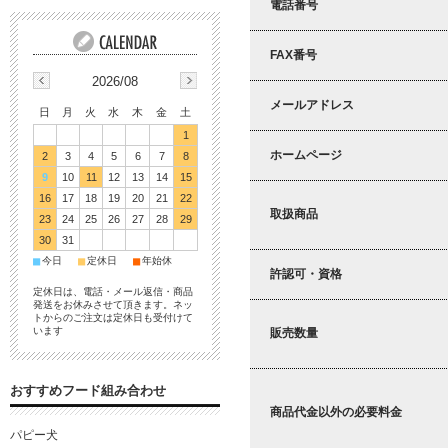
電話番号
FAX番号
2026/08
メールアドレス
日
月
火
水
木
金
土
1
ホームページ
2
3
4
5
6
7
8
9
10
11
12
13
14
15
16
17
18
19
20
21
22
取扱商品
23
24
25
26
27
28
29
30
31
■
■
■
今日
定休日
年始休
許認可・資格
定休日は、電話・メール返信・商品
発送をお休みさせて頂きます。ネッ
トからのご注文は定休日も受付けて
います
販売数量
おすすめフード組み合わせ
商品代金以外の必要料金
パピー犬