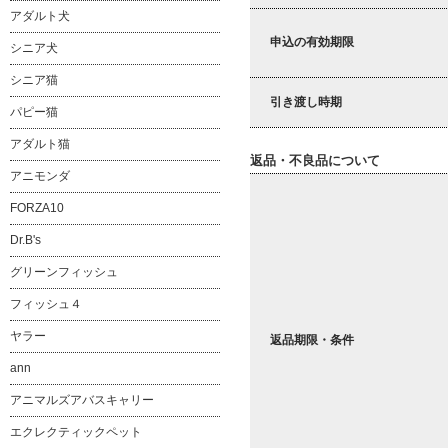
アダルト犬
申込の有効期限
シニア犬
シニア猫
引き渡し時期
パピー猫
アダルト猫
返品・不良品について
アニモンダ
FORZA10
Dr.B's
グリーンフィッシュ
フィッシュ４
ヤラー
返品期限・条件
ann
アニマルズアバスキャリー
エクレクティックペット