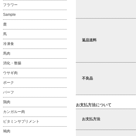
フラワー
Sample
鹿
馬
返品送料
冷凍食
馬肉
消化・整腸
ウサギ肉
不良品
ポーク
バーフ
鶏肉
お支払方法について
カンガルー肉
お支払方法
ビタミンサプリメント
鳩肉