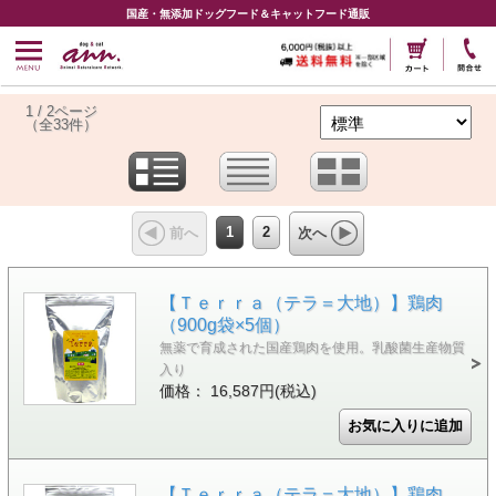
国産・無添加ドッグフード＆キャットフード通販
1 / 2ページ
（全33件）
1
2
前へ
次へ
【Ｔｅｒｒａ（テラ＝大地）】鶏肉
（900g袋×5個）
無薬で育成された国産鶏肉を使用。乳酸菌生産物質
入り
価格： 16,587円(税込)
【Ｔｅｒｒａ（テラ＝大地）】鶏肉