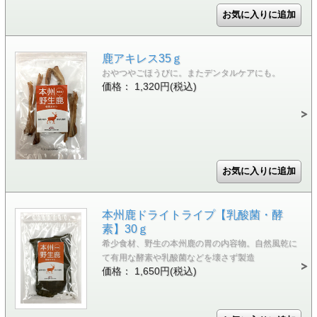
鹿アキレス35ｇ
おやつやごほうびに。またデンタルケアにも。
価格： 1,320円(税込)
本州鹿ドライトライプ【乳酸菌・酵
素】30ｇ
希少食材、野生の本州鹿の胃の内容物。自然風乾に
て有用な酵素や乳酸菌などを壊さず製造
価格： 1,650円(税込)