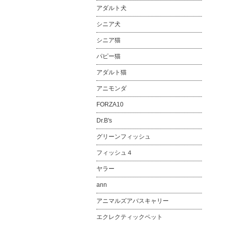
アダルト犬
シニア犬
シニア猫
パピー猫
アダルト猫
アニモンダ
FORZA10
Dr.B's
グリーンフィッシュ
フィッシュ４
ヤラー
ann
アニマルズアバスキャリー
エクレクティックペット