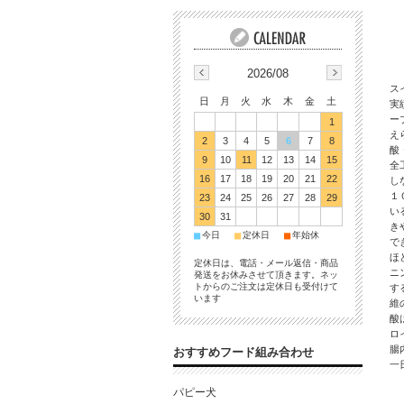
2026/08
ス
日
月
火
水
木
金
土
実
ー
1
え
2
3
4
5
6
7
8
酸
9
10
11
12
13
14
15
全
16
17
18
19
20
21
22
し
１
23
24
25
26
27
28
29
い
30
31
き
■
■
■
今日
定休日
年始休
で
ほ
定休日は、電話・メール返信・商品
ニ
発送をお休みさせて頂きます。ネッ
トからのご注文は定休日も受付けて
す
います
維
酸
ロ
腸
おすすめフード組み合わせ
一
パピー犬