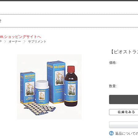
せ
nn.ショッピングサイトへ
P
オーナー
サプリメント
【ビオストラ
価格:
数量:
返品について