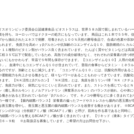
イスオリンピック委員会公認健康食品 ビオストラスは、世界５８カ国で親しまれているハー
績を持ち、ヨーロッパではドクターの処方にもなっています。 商品はこれ１本で５５年。信
ブから抽出されたエキスで発酵、培養された１００％天然の酵母食品で、合成の色素や添加
られます。 免疫力を高めｒｙβグルカンや抗加齢のコエンザイムＱ１０、脂肪燃焼のＬカル
・１１種類のビタミン類がバランス良く含まれています。 たんぱく質やビタミンなどは高
工程３５℃以下で製造しているため、高熱での成分破壊がなく、それぞれの栄養素の持つ特
ないにもかかわらず、常温で５年間も保存ができます。 【コエンザイムＱ１０】 人用の化
０」。 血液中にもコエンザイムＱ１０が含まれていて、普段の食事からビタミン・ミネラ
るのですが、加齢とともに減少します。 「コエンザイムＱ１０」には、抗酸化作用がある
や運動能力を向上させる働きなど、様々なパワーがあることもわかってきています。抗酸化
きます。 【ＮＫ活性とβグルカン】 「ＮＫ活性」とは、免疫を担うリンパ球「ＮＫ（ナチ
ど、免疫力が強く、病気になりにくいと言われています。また、ストレスを感じているとＮ
ン（癒し系ホルモン）とノルアドレナリン（興奮系ホルモン）のバランスが崩れ、心や体に
る働きがあると言われているのが「βグルカン」 です。キノコや酵母などに多く含まれて
の一種です。 【腸内細菌バランス】 栄養素の偏ったフードやストレスから腸内の悪玉菌が増
は善玉菌を増やし、善玉菌と悪玉菌の腸内細菌バランスを改善する働きがあります。 ※BCA
イシンの3つは（分枝鎖アミノ酸（BCAAアミノ酸）と呼び、筋肉を作る基であると同時に
内細菌バランスを整えるBCAAアミノ酸が多く含まれています。 【リキッド（液体）タイプ
日６～９粒 ※お取扱店を募集しています。ご希望の方はお問合せ下さい。