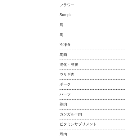
フラワー
Sample
鹿
馬
冷凍食
馬肉
消化・整腸
ウサギ肉
ポーク
バーフ
鶏肉
カンガルー肉
ビタミンサプリメント
鳩肉