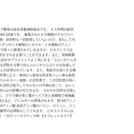
ブ酵母の総合栄養補助食品です。 ５５年間の販売
頼の証拠です。 厳選された６０種類のアルプスハ
物・保存料も一切使用していないので、安心して与
ニチンや１９種類のミネラル・１８種類のアミノ
温で徐々に破壊されていきますが、ビオストラスは、
性をそのまま保つことができます。また、加熱殺菌
粧品やサプリメントでよく耳にする「コエンザイムＱ
ルを摂取する事で自らコエンザイムＱ１０を合成して
ことが証明されています。また、免疫力を強くする働
作用により、体内から老化を防ぎ若々しい体を維持
ュラルキラー）細胞」の活性度で、この活性度が高い
Ｋ活性が低下してホルモンの不調が起こり、セレト
何らかの影響が出てきます。 そのＮＫ活性を活発に
おり、ブドウ糖が長く繋がってできた多糖類で食物繊
えると、アレルギーが誘発されます。BCAAアミノ
Aアミノ酸 必須アミノ酸のバリン、ロイシン、イソ
、腸管のお掃除もしてくれます。 ビオストラスには、
】 一日ティースプーン３杯 【タブレットタイプ】