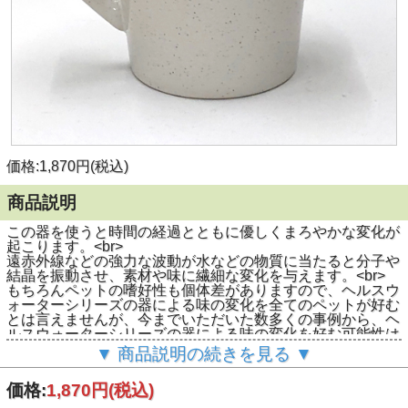
価格:1,870円(税込)
商品説明
この器を使うと時間の経過とともに優しくまろやかな変化が
起こります。<br>
遠赤外線などの強力な波動が水などの物質に当たると分子や
結晶を振動させ、素材や味に繊細な変化を与えます。<br>
もちろんペットの嗜好性も個体差がありますので、ヘルスウ
ォーターシリーズの器による味の変化を全てのペットが好む
とは言えませんが、今までいただいた数多くの事例から、ヘ
ルスウォーターシリーズの器による味の変化を好む可能性は
かなり高いと思われます。<br>
▼ 商品説明の続きを見る ▼
使用効果については、第三者機関であるテイストテクノロジ
ー有限会社の「官能評価」でも味の変化が認められていま
価格:
1,870円
(税込)
す。<br>