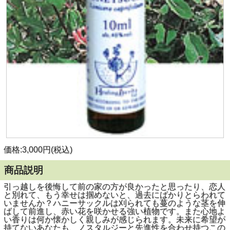
価格:3,000円(税込)
商品説明
引っ越しを後悔して前の家の方が良かったと思ったり、恋人
と別れて、もう幸せは掴めないと、過去にばかりとらわれて
いませんか？ハニーサックルは刈られても蔓のような茎を伸
ばして前進し、赤い花を咲かせる強い植物です。また心地よ
い香りは何か懐かしく親しみが感じられます。未来に希望が
持てないあなたも、ノスタルジーと先進性を合わせ持つこの