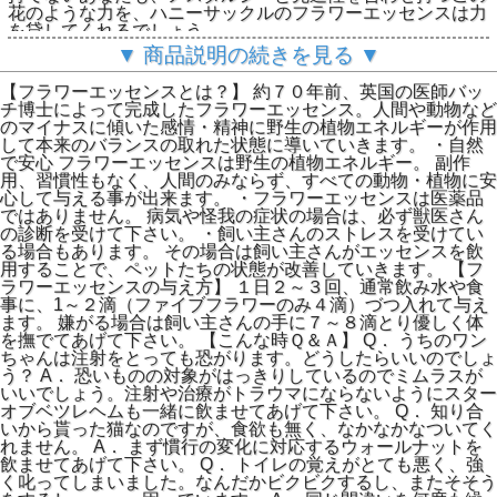
花のような力を、ハニーサックルのフラワーエッセンスは力
を貸してくれるでしょう。
欧米諸国では、数十年前より獣医さんも動物の健康維持にフ
▼ 商品説明の続きを見る ▼
ラワーエッセンスを役立てています。
心の変化、行動の変化、ストレスなど、フラワーエッセンス
【フラワーエッセンスとは？】 約７０年前、英国の医師バッ
は驚くほどの力でペットたちの心をサポートします。
チ博士によって完成したフラワーエッセンス。人間や動物など
のマイナスに傾いた感情・精神に野生の植物エネルギーが作用
して本来のバランスの取れた状態に導いていきます。 ・自然
で安心 フラワーエッセンスは野生の植物エネルギー。 副作
用、習慣性もなく、人間のみならず、すべての動物・植物に安
心して与える事が出来ます。 ・フラワーエッセンスは医薬品
ではありません。 病気や怪我の症状の場合は、必ず獣医さん
の診断を受けて下さい。 ・飼い主さんのストレスを受けてい
る場合もあります。 その場合は飼い主さんがエッセンスを飲
用することで、ペットたちの状態が改善していきます。 【フ
ラワーエッセンスの与え方】 １日２～３回、通常飲み水や食
事に、1～２滴（ファイブフラワーのみ４滴）づつ入れて与え
ます。 嫌がる場合は飼い主さんの手に７～８滴とり優しく体
を撫でてあげて下さい。 【こんな時Ｑ＆Ａ】 Q． うちのワン
ちゃんは注射をとっても恐がります。どうしたらいいのでしょ
う？ A． 恐いものの対象がはっきりしているのでミムラスが
いいでしょう。注射や治療がトラウマにならないようにスター
オブベツレヘムも一緒に飲ませてあげて下さい。 Q． 知り合
いから貰った猫なのですが、食欲も無く、なかなかなついてく
れません。 A． まず慣行の変化に対応するウォールナットを
飲ませてあげて下さい。 Q． トイレの覚えがとても悪く、強
く叱ってしまいました。なんだかビクビクするし、またそそう