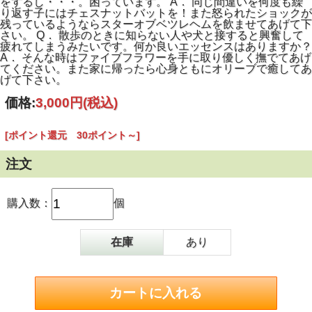
をするし・・・。困っています。 A． 同じ間違いを何度も繰
り返す子にはチェスナットバットを！また怒られたショックが
残っているようならスターオブベツレヘムを飲ませてあげて下
さい。 Q． 散歩のときに知らない人や犬と接すると興奮して
疲れてしまうみたいです。何か良いエッセンスはありますか？
A． そんな時はファイブフラワーを手に取り優しく撫でてあげ
てください。また家に帰ったら心身ともにオリーブで癒してあ
げて下さい。
価格:
3,000円
(税込)
[ポイント還元 30ポイント～]
注文
購入数：
個
在庫
あり