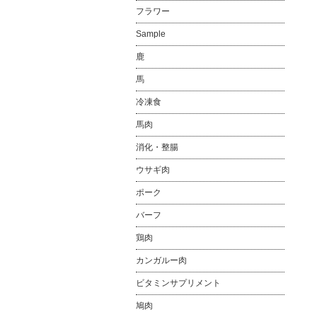
フラワー
Sample
鹿
馬
冷凍食
馬肉
消化・整腸
ウサギ肉
ポーク
バーフ
鶏肉
カンガルー肉
ビタミンサプリメント
鳩肉