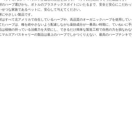
材のハーブ選びから、ボトルのプラスチックスポイトにいたるまで、安全と安心にこだわっ
いせつな家族であるペットに、安心して与えてください。
球にやさしい製品です。
材はすべて北アメリカで自生しているハーブや、高品質のオーガニックハーブを使用してい
てたハーブは、種を絶やさないよう配慮しながら薬効成分が一番高い時期に、ていねいに手
品は植物の持っている治癒力を大切にし、できるだけ簡単な製造工程で自然の力を損なわな
ニマルズアパスキャリーの製品は最上のハーブでしかつくりえない、最高のハーブチンキで