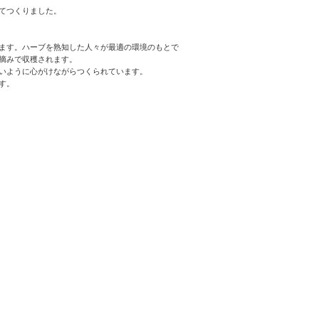
てつくりました。
ます。ハーブを熟知した人々が最適の環境のもとで
摘みで収穫されます。
いように心がけながらつくられています。
す。