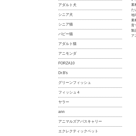
素
アダルト犬
た
シニア犬
地
素
シニア猫
育
製
パピー猫
ア
アダルト猫
アニモンダ
FORZA10
Dr.B's
グリーンフィッシュ
フィッシュ４
ヤラー
ann
アニマルズアバスキャリー
エクレクティックペット