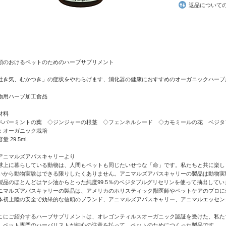
返品について
頼のおけるペットのためのハーブサプリメント
吐き気、むかつき」の症状をやわらげます、消化器の健康におすすめのオーガニックハーブ
物用ハーブ加工食品
材料
ペパーミントの葉 ◇ジンジャーの根茎 ◇フェンネルシード ◇カモミールの花 ベジ
：オーガニック栽培
量 29.5mL
アニマルズアパスキャリーより
球上に暮らしている動物は、人間もペットも同じたいせつな「命」です。私たちと共に楽し
いから動物実験はできる限りしたくありません。アニマルズアパスキャリーの製品は動物実
製品のほとんどはヤシ油からとった純度99.5％のベジタブルグリセリンを使って抽出して
ニマルズアパスキャリーの製品は、アメリカのホリスティック獣医師やペットケアのプロに
本初上陸の安全で効果的な信頼のブランド、アニマルズアパスキャリー、アニマルエッセン
こにご紹介するハーブサプリメントは、オレゴンティルスオーガニック認証を受けた、私た
、ペット専門のハーバリストが細心の注意を払って、ペットのためにつくった製品です。