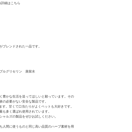
の詳細はこちら
がブレンドされた一品です。
タブルグリセリン 蒸留水
く豊かな生活を送ってほしいと願っています。その
験の必要がない安全な製品です。
います。甘くて口当たりがよくペットも大好きです。
最も多く選ばれ使用されています。
シャルズの製品をぜひお試しください。
ち人間に使うものと同じ高い品質のハーブ素材を用