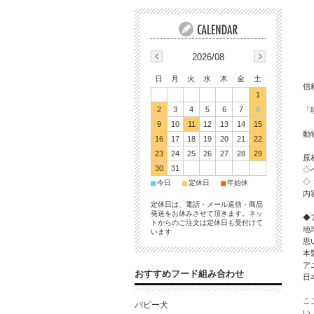
2026/08
日
月
火
水
木
金
土
信
1
2
3
4
5
6
7
8
「
9
10
11
12
13
14
15
動
16
17
18
19
20
21
22
23
24
25
26
27
28
29
原
30
31
◇
◇
■
■
■
今日
定休日
年始休
内容
定休日は、電話・メール返信・商品
発送をお休みさせて頂きます。ネッ
◆
トからのご注文は定休日も受付けて
地
います
思
本
ア
おすすめフード組み合わせ
日
こ
パピー犬
い