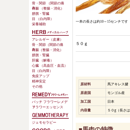
骨・関節 （関節の痛
み）
胃腸 （整腸・消化）
膀胱・腎臓
目 （白内障）
一本の長さは約10～15センチです
栄養補助
アレルギー（皮膚）
５０ｇ
骨・関節（関節の痛
み）
胃腸（整腸・消化）
膀胱・腎臓
肝臓 （解毒）
心臓 （高血圧・血流）
目（白内障）
免疫アップ
精神安定
原材料
馬アキレス腱
その他
原産国
モンゴル産
加工国
日本
バッチ フラワーレメデ
ィ
フラワーエッセンス
内容量
５０g（長さは
ジェモセラピー
■馬肉の特徴