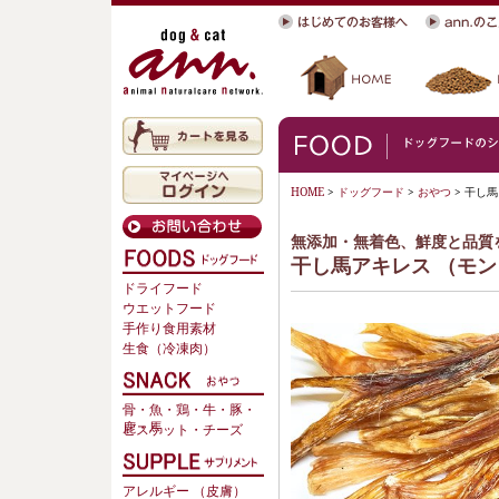
HOME
>
ドッグフード
>
おやつ
> 干し
無添加・無着色、鮮度と品質
干し馬アキレス （モ
ドライフード
ウエットフード
手作り食用素材
生食（冷凍肉）
骨・魚・鶏・牛・豚・
鹿・馬
ビスケット・チーズ
アレルギー （皮膚）