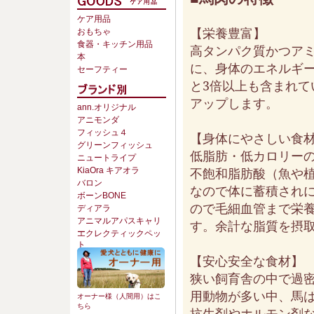
ケア用品
【栄養豊富】
おもちゃ
食器・キッチン用品
高タンパク質かつア
本
に、身体のエネルギ
セーフティー
と3倍以上も含まれ
アップします。
ann.オリジナル
アニモンダ
フィッシュ４
【身体にやさしい食
グリーンフィッシュ
低脂肪・低カロリー
ニュートライプ
不飽和脂肪酸（魚や植
KiaOra キアオラ
バロン
なので体に蓄積され
ボーンBONE
ので毛細血管まで栄
ディアラ
アニマルアパスキャリ
す。余計な脂質を摂
ー
エクレクティックペッ
ト
【安心安全な食材】
狭い飼育舎の中で過
用動物が多い中、馬
オーナー様（人間用）はこ
ちら
抗生剤やホルモン剤