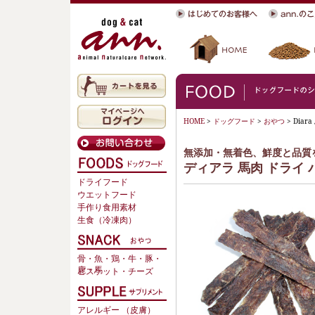
HOME
>
ドッグフード
>
おやつ
> Dia
無添加・無着色、鮮度と品質
ディアラ 馬肉 ドライ
ドライフード
ウエットフード
手作り食用素材
生食（冷凍肉）
骨・魚・鶏・牛・豚・
鹿・馬
ビスケット・チーズ
アレルギー （皮膚）