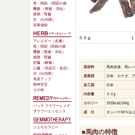
骨・関節 （関節の痛
み）
胃腸 （整腸・消化）
膀胱・腎臓
目 （白内障）
栄養補助
５０ｇ
１
アレルギー（皮膚）
骨・関節（関節の痛
み）
胃腸（整腸・消化）
膀胱・腎臓
肝臓 （解毒）
原材料
馬肉赤身、馬レ
心臓 （高血圧・血流）
目（白内障）
原産国
日本、カナダ、
免疫アップ
精神安定
加工国
日本
その他
内容量
５０g
カロリー
392kcal/100g
バッチ フラワーレメデ
ィ
フラワーエッセンス
成 分
タンパク60％以
ジェモセラピー
■馬肉の特徴