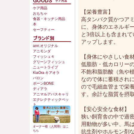
ケア用品
【栄養豊富】
おもちゃ
高タンパク質かつア
食器・キッチン用品
本
に、身体のエネルギ
セーフティー
と3倍以上も含まれ
アップします。
ann.オリジナル
アニモンダ
【身体にやさしい食
フィッシュ４
グリーンフィッシュ
低脂肪・低カロリー
ニュートライプ
不飽和脂肪酸（魚や植
KiaOra キアオラ
なので体に蓄積され
バロン
ボーンBONE
ので毛細血管まで栄
ディアラ
す。余計な脂質を摂
アニマルアパスキャリ
ー
エクレクティックペッ
ト
【安心安全な食材】
狭い飼育舎の中で過
用動物が多い中、馬
オーナー様（人間用）はこ
抗生剤やホルモン剤
ちら