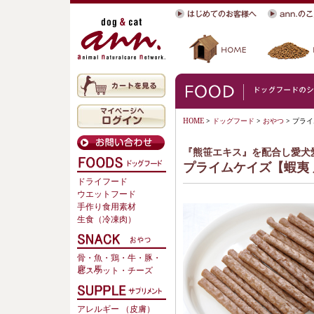
HOME
>
ドッグフード
>
おやつ
> プラ
『熊笹エキス』を配合し愛犬
プライムケイズ【蝦夷 
ドライフード
ウエットフード
手作り食用素材
生食（冷凍肉）
骨・魚・鶏・牛・豚・
鹿・馬
ビスケット・チーズ
アレルギー （皮膚）