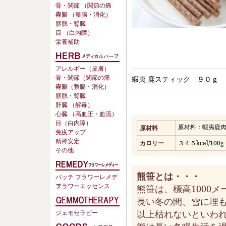
骨・関節 （関節の痛
み）
胃腸 （整腸・消化）
膀胱・腎臓
目 （白内障）
栄養補助
アレルギー（皮膚）
骨・関節（関節の痛
蝦夷 鹿スティック ９０ｇ
み）
胃腸（整腸・消化）
膀胱・腎臓
肝臓 （解毒）
心臓 （高血圧・血流）
目（白内障）
原材料：蝦夷鹿
原材料
免疫アップ
精神安定
カロリー
３４５kcal/100g
その他
熊笹とは・・・
バッチ フラワーレメデ
ィ
フラワーエッセンス
熊笹は、標高1000
長い冬の間、雪に埋も
以上枯れないといわ
ジェモセラピー