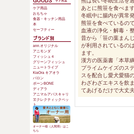
熊は長い冬眠生活を
あとに熊笹を食べま
ケア用品
おもちゃ
冬眠中に腸内が異常
食器・キッチン用品
熊笹を食べているの
本
血液の浄化・解毒・
セーフティー
昔から「笹の葉まん
が利用されているの
ann.オリジナル
アニモンダ
ます。
フィッシュ４
漢方の医薬書「本草
グリーンフィッシュ
プライムケイズのス
ニュートライプ
KiaOra キアオラ
スを配合し愛犬愛猫
バロン
わざわざエキスを飲
ボーンBONE
てあげるだけで大丈
ディアラ
アニマルアパスキャリ
ー
エクレクティックペッ
ト
オーナー様（人間用）はこ
ちら