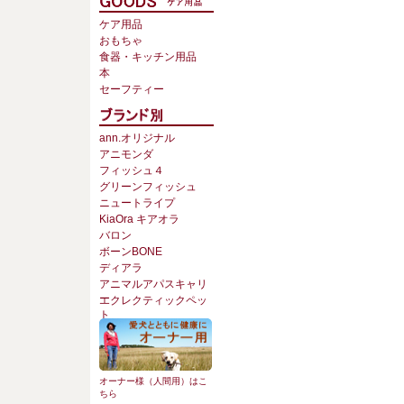
ケア用品
おもちゃ
食器・キッチン用品
本
セーフティー
ann.オリジナル
アニモンダ
フィッシュ４
グリーンフィッシュ
ニュートライプ
KiaOra キアオラ
バロン
ボーンBONE
ディアラ
アニマルアパスキャリ
ー
エクレクティックペッ
ト
オーナー様（人間用）はこ
ちら