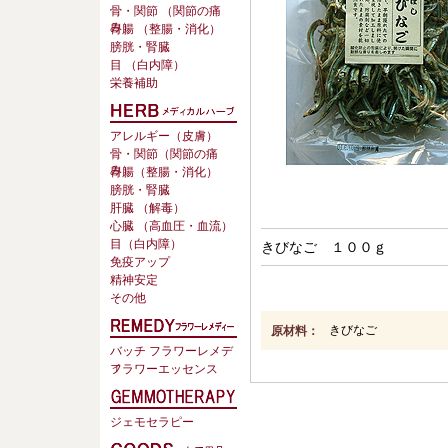
骨・関節 （関節の痛
み）
胃腸 （整腸・消化）
膀胱・腎臓
目 （白内障）
栄養補助
アレルギー（皮膚）
骨・関節（関節の痛
み）
胃腸（整腸・消化）
膀胱・腎臓
肝臓 （解毒）
心臓 （高血圧・血流）
目（白内障）
きびなご １００ｇ
免疫アップ
精神安定
その他
原材料：
きびなご
バッチ フラワーレメデ
ィ
フラワーエッセンス
ジェモセラピー