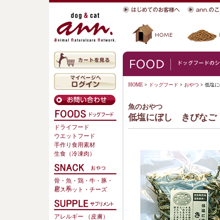
HOME
>
ドッグフード
>
おやつ
> 低塩
魚のおやつ
低塩にぼし きびなご
ドライフード
ウエットフード
手作り食用素材
生食（冷凍肉）
骨・魚・鶏・牛・豚・
鹿・馬
ビスケット・チーズ
アレルギー （皮膚）