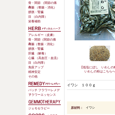
骨・関節 （関節の痛
み）
胃腸 （整腸・消化）
膀胱・腎臓
目 （白内障）
栄養補助
アレルギー（皮膚）
骨・関節（関節の痛
み）
胃腸（整腸・消化）
膀胱・腎臓
肝臓 （解毒）
心臓 （高血圧・血流）
目（白内障）
免疫アップ
【低塩にぼし いわしの
いわしの粉はこちら
精神安定
その他
イワシ １００ｇ
バッチ フラワーレメデ
ィ
フラワーエッセンス
原材料：
イワシ
ジェモセラピー