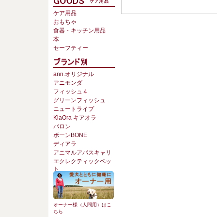
ケア用品
おもちゃ
食器・キッチン用品
本
セーフティー
ann.オリジナル
アニモンダ
フィッシュ４
グリーンフィッシュ
ニュートライプ
KiaOra キアオラ
バロン
ボーンBONE
ディアラ
アニマルアパスキャリ
ー
エクレクティックペッ
ト
オーナー様（人間用）はこ
ちら