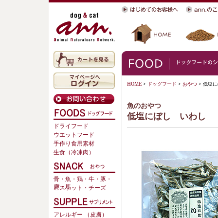
HOME
>
ドッグフード
>
おやつ
> 低塩
魚のおやつ
低塩にぼし いわし
ドライフード
ウエットフード
手作り食用素材
生食（冷凍肉）
骨・魚・鶏・牛・豚・
鹿・馬
ビスケット・チーズ
アレルギー （皮膚）