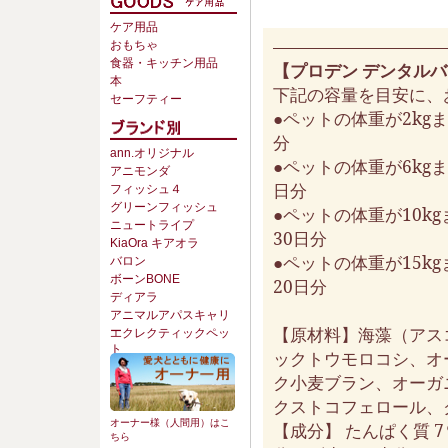
ケア用品
おもちゃ
食器・キッチン用品
【プロデン デンタル
本
下記の容量を目安に、
セーフティー
●ペットの体重が2kg
分
ann.オリジナル
●ペットの体重が6kg
アニモンダ
日分
フィッシュ４
グリーンフィッシュ
●ペットの体重が10k
ニュートライプ
30日分
KiaOra キアオラ
●ペットの体重が15k
バロン
ボーンBONE
20日分
ディアラ
アニマルアパスキャリ
【原材料】海藻（アス
ー
エクレクティックペッ
ト
ックトウモロコシ、オ
ク小麦ブラン、オーガ
クストコフェロール、
オーナー様（人間用）はこ
【成分】 たんぱく質 7％
ちら