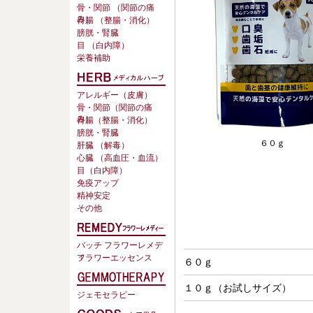
骨・関節 （関節の痛
み）
胃腸 （整腸・消化）
膀胱・腎臓
目 （白内障）
栄養補助
アレルギー（皮膚）
骨・関節（関節の痛
み）
胃腸（整腸・消化）
膀胱・腎臓
６０ｇ
肝臓 （解毒）
心臓 （高血圧・血流）
目（白内障）
免疫アップ
精神安定
その他
バッチ フラワーレメデ
ィ
フラワーエッセンス
６０ｇ
１０ｇ（お試しサイズ）
ジェモセラピー