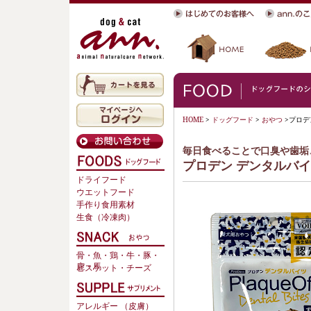
HOME
>
ドッグフード
>
おやつ
>プロデ
毎日食べることで口臭や歯垢
プロデン デンタルバ
ドライフード
ウエットフード
手作り食用素材
生食（冷凍肉）
骨・魚・鶏・牛・豚・
鹿・馬
ビスケット・チーズ
アレルギー （皮膚）