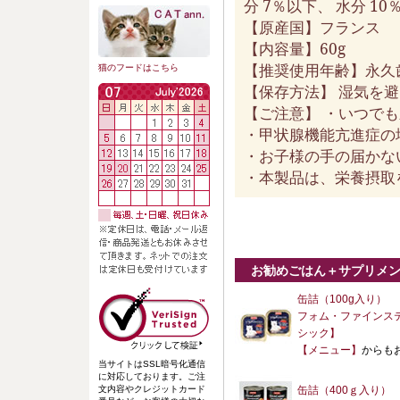
分 7％以下、 水分 10
【原産国】フランス
【内容量】60g
【推奨使用年齢】永久
猫のフードはこちら
【保存方法】 湿気を
【ご注意】 ・いつで
・甲状腺機能亢進症の
・お子様の手の届かな
・本製品は、栄養摂取
お勧めごはん＋サプリメン
缶詰（100g入り）
フォム・ファインス
シック】
【メニュー】
からも
当サイトはSSL暗号化通信
に対応しております。ご注
文内容やクレジットカード
缶詰（400ｇ入り）