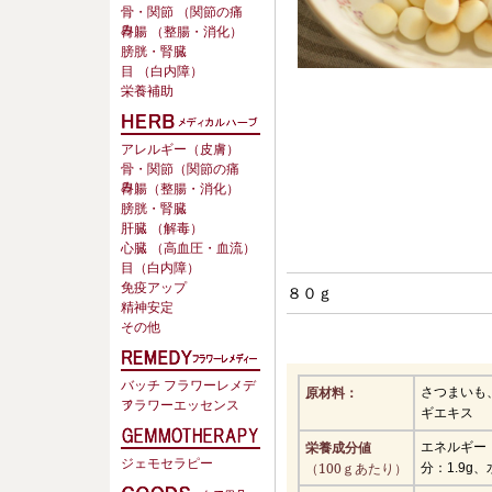
骨・関節 （関節の痛
み）
胃腸 （整腸・消化）
膀胱・腎臓
目 （白内障）
栄養補助
アレルギー（皮膚）
骨・関節（関節の痛
み）
胃腸（整腸・消化）
膀胱・腎臓
肝臓 （解毒）
心臓 （高血圧・血流）
目（白内障）
免疫アップ
８０ｇ
精神安定
その他
バッチ フラワーレメデ
原材料：
さつまいも
ィ
フラワーエッセンス
ギエキス
栄養成分値
エネルギー：
ジェモセラピー
（100ｇあたり）
分：1.9g、