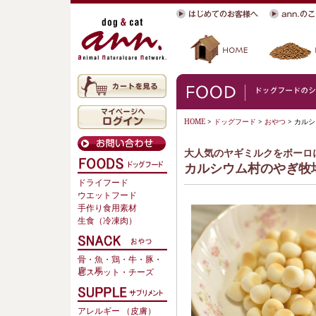
HOME
>
ドッグフード
>
おやつ
> カル
大人気のヤギミルクをボーロ
カルシウム村のやぎ牧場 
ドライフード
ウエットフード
手作り食用素材
生食（冷凍肉）
骨・魚・鶏・牛・豚・
鹿・馬
ビスケット・チーズ
アレルギー （皮膚）