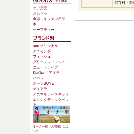
保存料・着
ケア用品
おもちゃ
食器・キッチン用品
本
セーフティー
ann.オリジナル
アニモンダ
フィッシュ４
グリーンフィッシュ
ニュートライプ
KiaOra キアオラ
バロン
ボーンBONE
ディアラ
アニマルアパスキャリ
ー
エクレクティックペッ
ト
オーナー様（人間用）はこ
ちら