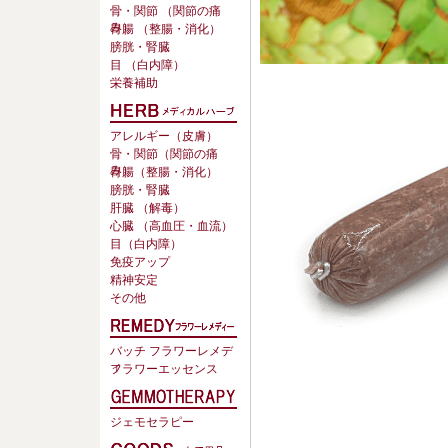
骨・関節 （関節の痛
み）
胃腸 （整腸・消化）
膀胱・腎臓
目 （白内障）
栄養補助
アレルギー（皮膚）
骨・関節（関節の痛
み）
胃腸（整腸・消化）
膀胱・腎臓
肝臓 （解毒）
心臓 （高血圧・血流）
目（白内障）
免疫アップ
精神安定
その他
バッチ フラワーレメデ
ィ
フラワーエッセンス
ジェモセラピー