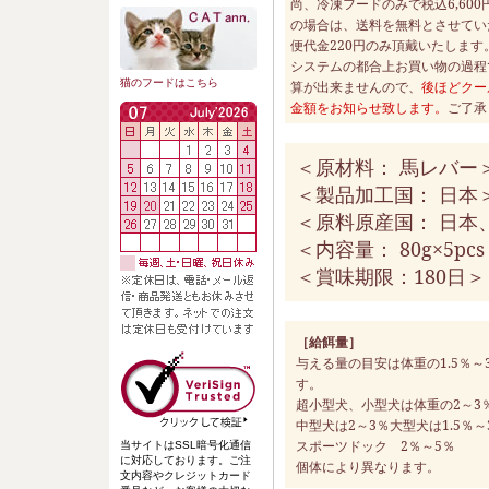
尚、冷凍フードのみで税込6,60
の場合は、送料を無料とさせてい
便代金220円のみ頂戴いたします
システムの都合上お買い物の過程
猫のフードはこちら
算が出来ませんので、
後ほどクー
金額をお知らせ致します。
ご了承
＜原材料： 馬レバー
＜製品加工国： 日本
＜原料原産国： 日本
＜内容量： 80g×5pc
＜賞味期限：180日＞
［給餌量］
与える量の目安は体重の1.5％～
す。
超小型犬、小型犬は体重の2～
中型犬は2～3％大型犬は1.5％～
スポーツドック 2％～5％
当サイトはSSL暗号化通信
に対応しております。ご注
個体により異なります。
文内容やクレジットカード