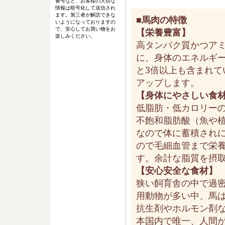
番号など、お客様の大切な
情報は暗号化して送信され
ます。第三者が解読できな
■馬肉の特徴
いようになっておりますの
で、安心してお買い物をお
【栄養豊富】
楽しみください。
高タンパク質かつア
に、身体のエネルギ
と3倍以上も含まれ
アップします。
【身体にやさしい食
低脂肪・低カロリー
不飽和脂肪酸（魚や植
なので体に蓄積され
ので毛細血管まで栄
す。余計な脂質を摂
【安心安全な食材】
狭い飼育舎の中で過
用動物が多い中、馬
抗生剤やホルモン剤
本国内で唯一、人間