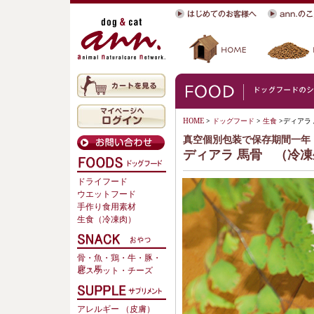
HOME
>
ドッグフード
>
生食
>
ディアラ
真空個別包装で保存期間一年
ディアラ 馬骨 （冷
ドライフード
ウエットフード
手作り食用素材
生食（冷凍肉）
骨・魚・鶏・牛・豚・
鹿・馬
ビスケット・チーズ
アレルギー （皮膚）