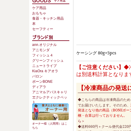
ケア用品
おもちゃ
食器・キッチン用品
本
セーフティー
ann.オリジナル
アニモンダ
ケーシング 80g×5pcs
フィッシュ４
グリーンフィッシュ
【ご注意ください】
◆
ニュートライプ
KiaOra キアオラ
は別送料計算となりま
バロン
ボーンBONE
【冷凍商品の発送
ディアラ
アニマルアパスキャリ
ー
エクレクティックペッ
◆こちらの商品は冷凍商品のため
ト
でお届けいたします。そのため、
発送となり他の商品（BONEボー
梱・合算は行っておりません。
ら＞
オーナー様（人間用）はこ
◆送料660円＋クール便代金22
ちら