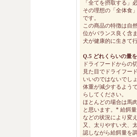
「全てを摂取する」
その理想の「全体食
です。
この商品の特徴は自
位がバランス良く含
犬が健康的に生きて
Q.5 どれくらいの
ドライフードからの
見た目でドライフー
いいのではないでし
体重が減少するよう
らしてください。
ほとんどの場合は馬
と思います。* 給餌
などの状況により変
又、太りやすい犬、
認しながら給餌量を