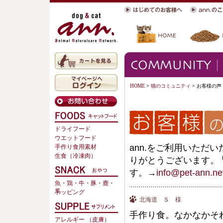
HOME
>
猫のコミュニティ
> お客様の声
ドライフード
ウエットフード
ann.をご利用いただ
手作り食用素材
生食（冷凍肉）
りがとうございます。
す。→
info@pet-ann.ne
魚・鶏・牛・豚・鹿・
馬
トッピング
北海道 Ｓ 様
手作り食。なかなかそ
アレルギー （皮膚）