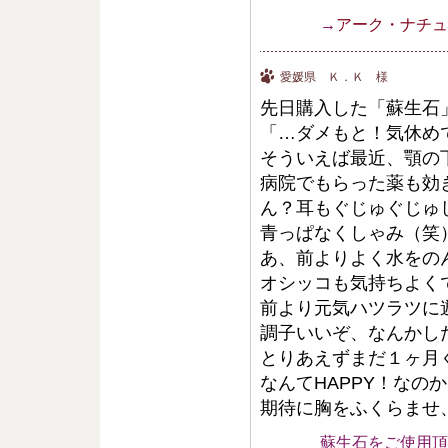
→
アーク・ナチュ
愛媛県 Ｋ．Ｋ 様
先日購入した「蘇生石
「…ダメもと！気休め
そういえば最近、顎の
病院でもらった薬も効
ん？耳もぐじゅぐじゅ
青っぱなくしゃみ（笑
あ、前よりよく水をの
オシッコも気持ちよく
前より元気ハツラツに
調子いいぞ、なんかし
とりあえずまだ１ヶ月
なんてHAPPY！なの
期待に胸をふくらませ
蘇生石をご使用頂