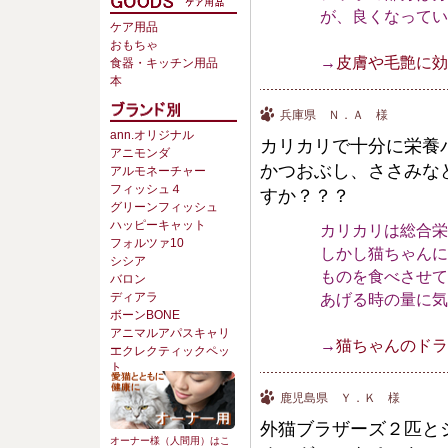
が、良くなってい
ケア用品
おもちゃ
→
皮膚や毛艶に効
食器・キッチン用品
本
兵庫県 Ｎ．Ａ 様
ann.オリジナル
カリカリで十分に栄養
アニモンダ
かつおぶし、ささみな
アルモネーチャー
フィッシュ４
すか？？？
グリーンフィッシュ
ハッピーキャット
カリカリは総合栄
フォルツァ10
しかし猫ちゃんに
シシア
ものを食べさせて
バロン
あげる時の量に気
ディアラ
ボーンBONE
アニマルアパスキャリ
→
猫ちゃんのドラ
ー
エクレクティックペッ
ト
鹿児島県 Ｙ．Ｋ 様
外猫ブラザーズ２匹と
オーナー様（人間用）はこ