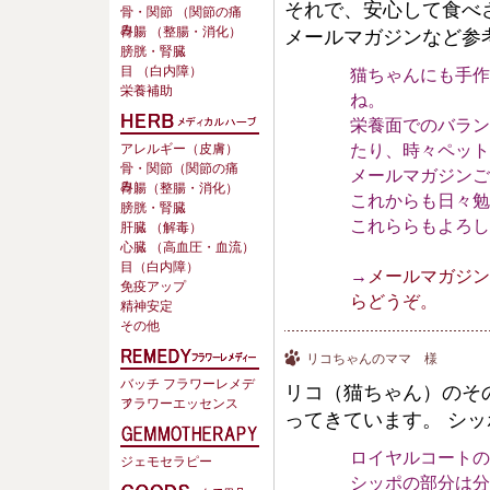
それで、安心して食べ
骨・関節 （関節の痛
み）
胃腸 （整腸・消化）
メールマガジンなど参
膀胱・腎臓
猫ちゃんにも手作
目 （白内障）
栄養補助
ね。
栄養面でのバラン
たり、時々ペット
アレルギー（皮膚）
骨・関節（関節の痛
メールマガジンご
み）
胃腸（整腸・消化）
これからも日々勉
膀胱・腎臓
これららもよろし
肝臓 （解毒）
心臓 （高血圧・血流）
目（白内障）
→
メールマガジン
免疫アップ
らどうぞ。
精神安定
その他
リコちゃんのママ 様
バッチ フラワーレメデ
リコ（猫ちゃん）のそ
ィ
フラワーエッセンス
ってきています。 シ
ロイヤルコートの
ジェモセラピー
シッポの部分は分