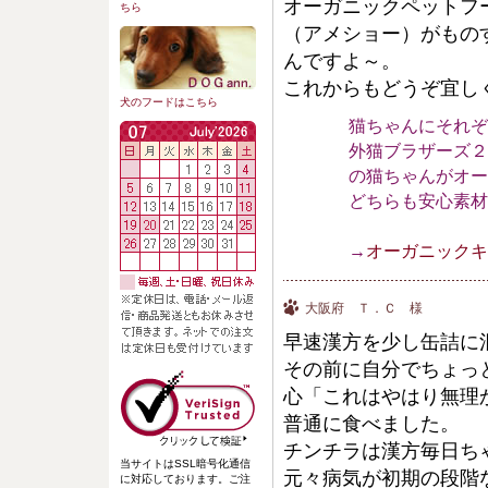
オーガニックペットフ
ちら
（アメショー）がもの
んですよ～。
これからもどうぞ宜し
犬のフードはこちら
猫ちゃんにそれぞ
外猫ブラザーズ２
の猫ちゃんがオー
どちらも安心素材な
→
オーガニックキ
大阪府 Ｔ．Ｃ 様
早速漢方を少し缶詰に
その前に自分でちょっ
心「これはやはり無理
普通に食べました。
チンチラは漢方毎日ち
当サイトはSSL暗号化通信
元々病気が初期の段階
に対応しております。ご注