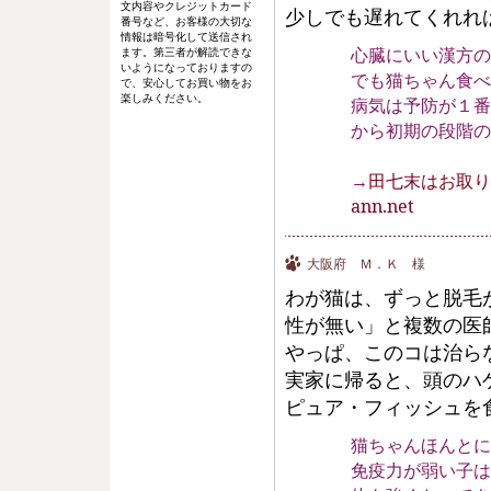
文内容やクレジットカード
少しでも遅れてくれれ
番号など、お客様の大切な
情報は暗号化して送信され
心臓にいい漢方の
ます。第三者が解読できな
いようになっておりますの
でも猫ちゃん食べ
で、安心してお買い物をお
楽しみください。
病気は予防が１番
から初期の段階の
→
田七末はお取り
ann.net
大阪府 Ｍ．Ｋ 様
わが猫は、ずっと脱毛
性が無い」と複数の医
やっぱ、このコは治ら
実家に帰ると、頭のハ
ピュア・フィッシュを
猫ちゃんほんとに良
免疫力が弱い子は