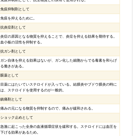
免疫抑制剤として、抗生物質との併用で使用される。
免疫抑制剤として
免疫を抑えるために。
抗炎症剤として
炎症の原因となる物質を抑えることで、炎症を抑える効果を期待する。
血小板の活性を抑制する。
抗ガン剤として
ガン自体を抑える効果はないが、ガン化した細胞からでる毒素を和らげ
る働きがある。
眼薬として
目薬にはたいていステロイドが入っている。結膜炎やブドウ膜炎の時に
は、ステロイドを使用するのが一般的。
鎮痛剤として
痛みの元になる物質を抑制するので、痛みが緩和される。
ショック止めとして
急激に起こった全身の血液循環症状を緩和する。ステロイドには血圧を
下げる効果があるため。