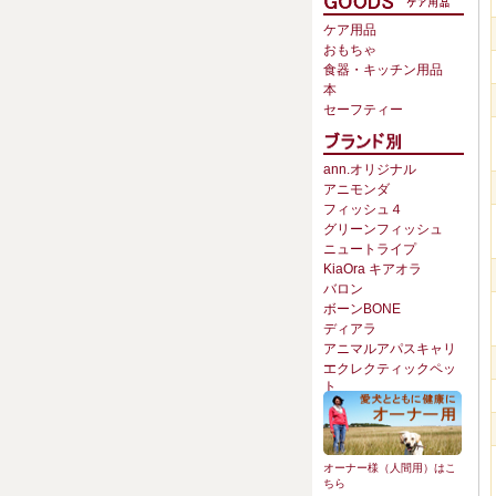
ケア用品
おもちゃ
食器・キッチン用品
本
セーフティー
ann.オリジナル
アニモンダ
フィッシュ４
グリーンフィッシュ
ニュートライプ
KiaOra キアオラ
バロン
ボーンBONE
ディアラ
アニマルアパスキャリ
ー
エクレクティックペッ
ト
オーナー様（人間用）はこ
ちら