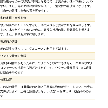
腸粘膜からの水の吸収が不調となるので、水気の多い便＝下痢になりや
すい。また、胃の粘膜の保護材が低下し、消化性の胃潰瘍になります。
（自分の胃液で自分の胃を溶かす）。
多飲多尿・食欲亢進
水分調整のホルモンですから、薬で入れると異常に水を飲み出します。
また、水をたくさん飲むために、異常な排尿の量、排尿回数を招きま
す。また、食欲も異常に増します。
糖尿病の誘発
糖の新生を盛んにし、グルコースの利用を抑制する。
ワクチン接種の制限
免疫抑制作用があるために、ワクチンが役に立ちません。白血球やマク
ロファージを抗原から遠ざけるためです。ワクチン接種前後、約1週間
は投薬をやめます。
検査妨害
この薬の使用中は肝機能の数値と甲状腺の数値が狂ってしまい、検査に
支障が出ます＝正確な数値が出ない。検査1ヶ月前より、投薬をやめま
す。