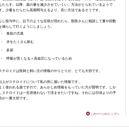
もたらす。以降、薬の量を減少させていくい」方法がとられているようで
す。少量をだらだら長期間与えるより、良い方法であるそうです。
もし投与中に、以下のような症状が現れたら、獣医さんに相談して量や回数
を減らして行くようにしましょう。
・
食欲の亢進
・
水をたくさん飲む
・
多尿
・
呼吸が荒くなる＝高血圧になっているため
ステロイドは医師と飼い主の情報のやりとりが、とても大切です。
以上がステロイドについて私の所に届いた情報です。
よく使われる薬ですので、あらかじめ情報をもっていた方が賢明です。しか
しステロイドは一生涯使わないで済ませたいですね。それには日頃よりの予
防が一番大切です。
このページのトップへ