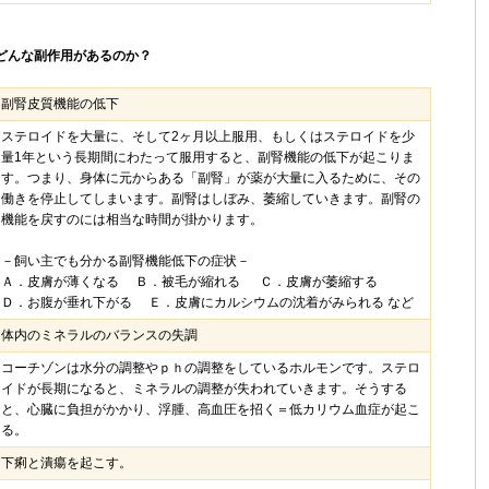
どんな副作用があるのか？
副腎皮質機能の低下
ステロイドを大量に、そして2ヶ月以上服用、もしくはステロイドを少
量1年という長期間にわたって服用すると、副腎機能の低下が起こりま
す。つまり、身体に元からある「副腎」が薬が大量に入るために、その
働きを停止してしまいます。副腎はしぼみ、萎縮していきます。副腎の
機能を戻すのには相当な時間が掛かります。
－飼い主でも分かる副腎機能低下の症状－
Ａ．皮膚が薄くなる Ｂ．被毛が縮れる Ｃ．皮膚が萎縮する
Ｄ．お腹が垂れ下がる Ｅ．皮膚にカルシウムの沈着がみられる など
体内のミネラルのバランスの失調
コーチゾンは水分の調整やｐｈの調整をしているホルモンです。ステロ
イドが長期になると、ミネラルの調整が失われていきます。そうする
と、心臓に負担がかかり、浮腫、高血圧を招く＝低カリウム血症が起こ
る。
下痢と潰瘍を起こす。