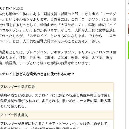
ステロイドとは
私たち動物の生体内にある「副腎皮質（腎臓の上部）」から出る『コーチゾ
ン』というホルモンがあります。自然界には、この「コーチゾン」によく似
た作用をするものとして、植物由来の『大豆サポニン』、鉱物由来の『ヒド
ロコルチゾン』というものがあります。そして、人間が人工的に化学合成し
て作ったものが、『ステロイド』というものになります。ですから、「ステ
ロイド」とは、人工的な副腎皮質ホルモンのこととお考え下さい。
商品名としては、プレニゾロン、デキサメサゾン、トリアムシノロンの３種
があります。錠剤、注射液、点眼液、点耳液、軟膏、座薬、舌下薬、吸入
薬、噴霧薬、テープという様々な形態のお薬が出ています。
ステロイドはどんな病気のときに使われるのか？
アレルギー性気道疾患
喘息や咳などの症状。ステロイドには気管を拡張し炎症を抑える作用と
免疫抑制作用があるので、多用される。咳止めのエース級の薬。吸入薬
として使われる。
アトピー性皮膚炎
アレルギーが皮膚に起こることをアトピーという。かゆみ止めそして、