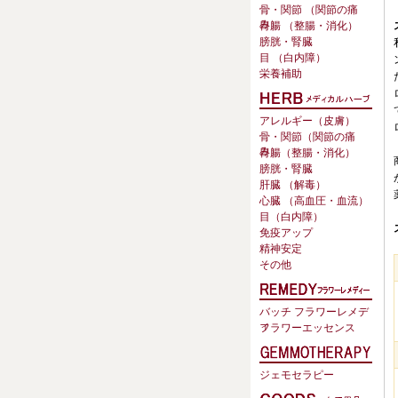
骨・関節 （関節の痛
み）
胃腸 （整腸・消化）
膀胱・腎臓
目 （白内障）
栄養補助
アレルギー（皮膚）
骨・関節（関節の痛
み）
胃腸（整腸・消化）
膀胱・腎臓
肝臓 （解毒）
心臓 （高血圧・血流）
目（白内障）
免疫アップ
精神安定
その他
バッチ フラワーレメデ
ィ
フラワーエッセンス
ジェモセラピー