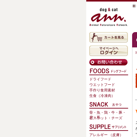
ドライフード
ウエットフード
手作り食用素材
生食（冷凍肉）
骨・魚・鶏・牛・豚・
鹿・馬
ビスケット・チーズ
アレルギー （皮膚）