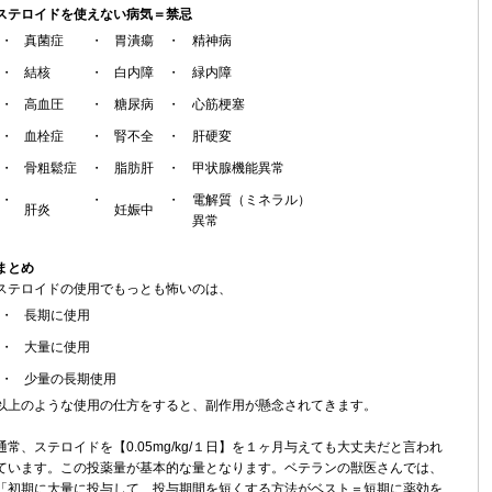
ステロイドを使えない病気＝禁忌
・
真菌症
・
胃潰瘍
・
精神病
・
結核
・
白内障
・
緑内障
・
高血圧
・
糖尿病
・
心筋梗塞
・
血栓症
・
腎不全
・
肝硬変
・
骨粗鬆症
・
脂肪肝
・
甲状腺機能異常
・
・
・
電解質（ミネラル）
肝炎
妊娠中
異常
まとめ
ステロイドの使用でもっとも怖いのは、
・
長期に使用
・
大量に使用
・
少量の長期使用
以上のような使用の仕方をすると、副作用が懸念されてきます。
通常、ステロイドを【0.05mg/kg/１日】を１ヶ月与えても大丈夫だと言われ
ています。この投薬量が基本的な量となります。ベテランの獣医さんでは、
「初期に大量に投与して、投与期間を短くする方法がベスト＝短期に薬効を