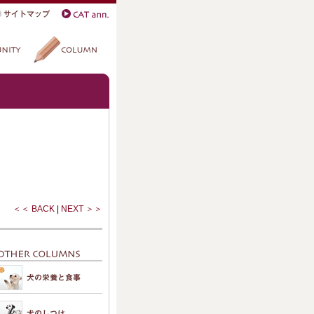
＜＜ BACK
|
NEXT ＞＞